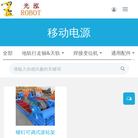
移动电源
全部
地轨行走轴&天轨
焊接变位机
通用配件
螺钉可调式滚轮架